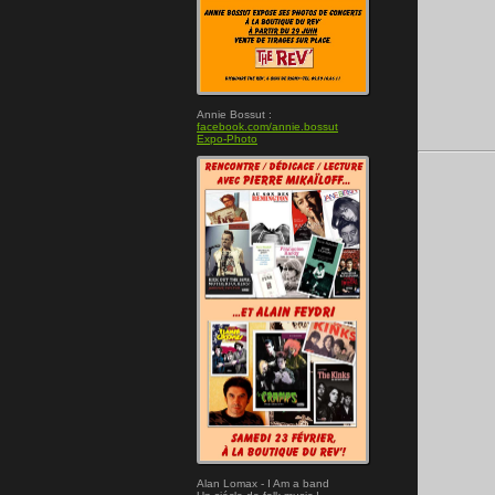
Annie Bossut :
facebook.com/annie.bossut
Expo-Photo
Alan Lomax - I Am a band