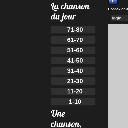
Connexion a
71-80
61-70
51-60
41-50
31-40
21-30
11-20
1-10