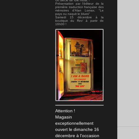
Un siécle de folk music !
Présentation par l'éditeur de la
première traduction française des
mémoires d'Alan Lomax, "Le
pays ou naquit le blues"
Samedi 15 décembre à la
boutique du Rev' à partir de
16h00 !
Attention !
Magasin
exceptionnellement
ouvert le dimanche 16
décembre à l'occasion